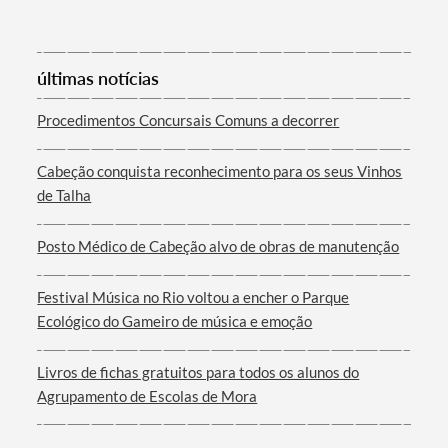
últimas notícias
Procedimentos Concursais Comuns a decorrer
Termo de Pesquisa
Cabeção conquista reconhecimento para os seus Vinhos
de Talha
Categorias gerais
Posto Médico de Cabeção alvo de obras de manutenção
Festival Música no Rio voltou a encher o Parque
Ecológico do Gameiro de música e emoção
Filtros
Livros de fichas gratuitos para todos os alunos do
Agrupamento de Escolas de Mora