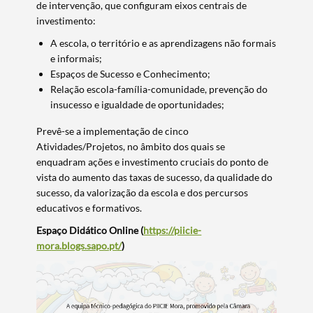
de intervenção, que configuram eixos centrais de
investimento:
​A escola, o território e as aprendizagens não formais
e informais;
Espaços de Sucesso e Conhecimento;
Relação escola-família-comunidade, prevenção do
insucesso e igualdade de oportunidades;
Prevê-se a implementação de cinco
Atividades/Projetos, no âmbito dos quais se
enquadram ações e investimento cruciais do ponto de
vista do aumento das taxas de sucesso, da qualidade do
Termo de Pesquisa
sucesso, da valorização da escola e dos percursos
educativos e formativos.​​​​​
Espaço Didático Online (
https://piicie-
mora.blogs.sapo.pt/
)
Categorias gerais