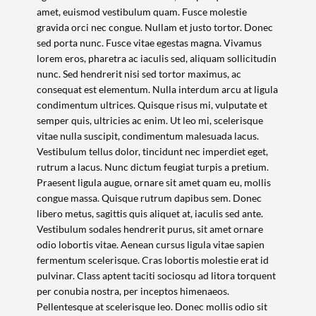
amet, euismod vestibulum quam. Fusce molestie
gravida orci nec congue. Nullam et justo tortor. Donec
sed porta nunc. Fusce vitae egestas magna. Vivamus
lorem eros, pharetra ac iaculis sed, aliquam sollicitudin
nunc. Sed hendrerit nisi sed tortor maximus, ac
consequat est elementum. Nulla interdum arcu at ligula
condimentum ultrices. Quisque risus mi, vulputate et
Termo de Pesquisa
semper quis, ultricies ac enim. Ut leo mi, scelerisque
vitae nulla suscipit, condimentum malesuada lacus.
Vestibulum tellus dolor, tincidunt nec imperdiet eget,
rutrum a lacus. Nunc dictum feugiat turpis a pretium.
Praesent ligula augue, ornare sit amet quam eu, mollis
congue massa. Quisque rutrum dapibus sem. Donec
Categorias gerais
libero metus, sagittis quis aliquet at, iaculis sed ante.
Vestibulum sodales hendrerit purus, sit amet ornare
odio lobortis vitae. Aenean cursus ligula vitae sapien
fermentum scelerisque. Cras lobortis molestie erat id
pulvinar. Class aptent taciti sociosqu ad litora torquent
per conubia nostra, per inceptos himenaeos.
Filtros
Pellentesque at scelerisque leo. Donec mollis odio sit