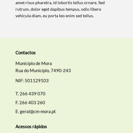
amet risus pharetra, id lobortis tellus ornare. Sed
rutrum, dolor eget dapibus tempus, odio libero
vehicula diam, eu porta leo enim sed tellus.
Contactos
Município de Mora
Rua do Município, 7490-243
NIF: 501129103
T.
266 439 070
F.
266 403 260
E.
geral@cm-mora.pt
Acessos rápidos