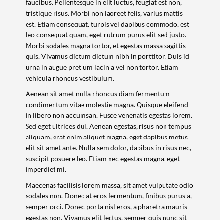
faucibus. Pellentesque in elit luctus, feugiat est non,
tristique risus. Morbi non laoreet felis, varius mattis
est. Etiam consequat, turpis vel dapibus commodo, est
leo consequat quam, eget rutrum purus elit sed justo.
Morbi sodales magna tortor, et egestas massa sagittis
quis. Vivamus dictum dictum nibh in porttitor. Duis id
urna in augue pretium lacinia vel non tortor. Etiam
vehicula rhoncus vestibulum.
Aenean sit amet nulla rhoncus diam fermentum
condimentum vitae molestie magna. Quisque eleifend
in libero non accumsan. Fusce venenatis egestas lorem.
Sed eget ultrices dui. Aenean egestas, risus non tempus
aliquam, erat enim aliquet magna, eget dapibus metus
elit sit amet ante. Nulla sem dolor, dapibus in risus nec,
suscipit posuere leo. Etiam nec egestas magna, eget
imperdiet mi.
Maecenas facilisis lorem massa, sit amet vulputate odio
sodales non. Donec at eros fermentum, finibus purus a,
semper orci. Donec porta nisl eros, a pharetra mauris
egestas non. Vivamus elit lectus, semper quis nunc sit