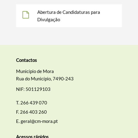
Abertura de Candidaturas para
Divulgação
Termo de Pesquisa
Contactos
Município de Mora
Rua do Município, 7490-243
NIF: 501129103
Categorias gerais
T.
266 439 070
F.
266 403 260
E.
geral@cm-mora.pt
Filtros
Acessos rápidos