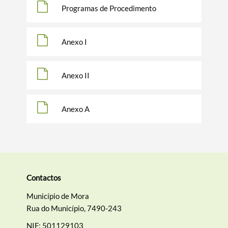
Programas de Procedimento
Termo de Pesquisa
Anexo I
Anexo II
Categorias gerais
Anexo A
Filtros
Contactos
Município de Mora
Rua do Município, 7490-243
NIF: 501129103