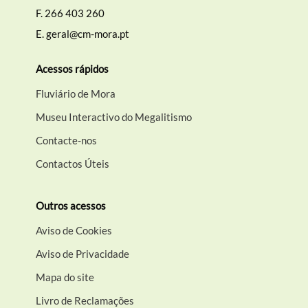
Termo de Pesquisa
F.
266 403 260
E.
geral@cm-mora.pt
Acessos rápidos
Categorias gerais
Fluviário de Mora
Museu Interactivo do Megalitismo
Contacte-nos
Contactos Úteis
Filtros
Outros acessos
Aviso de Cookies
Aviso de Privacidade
Mapa do site
Livro de Reclamações