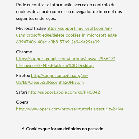
Pode encontrar a informação acerca do controlo de
cookies de acordo com o seu navegador de internet nos
seguintes endereços:
Microsoft Edge
https://support.microsoft.com/en-
us/microsoft-edge/delete-cookies-in-microsoft-edge-
63947406-40ac-c3b8-57b9-2a946a29ae09
Chrome
https://support.google.com/chrome/answer/95647?
hl=en&co=GENIE.Platform%3DDesktop
Firefox
http://support.mozilla.org/en-
US/kb/Clear%20Recent%20History
Safari
http://support.apple.com/kb/PH5042
Opera
http://www.opera.com/browser/tutorials/security/privacy/
Cookies que foram definidos no passado