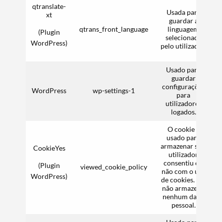
qtranslate-
Termo de Pesquisa
Usada para
xt
guardar a
qtrans_front_language
linguagem
F
(Plugin
selecionada
WordPress)
pelo utilizador.
Usado para
Categorias gerais
guardar
configurações
WordPress
wp-settings-1
F
para
utilizadores
logados.
O cookie é
Filtros
usado para
armazenar se o
CookieYes
utilizador
consentiu ou
(Plugin
viewed_cookie_policy
F
não com o uso
WordPress)
de cookies. Ele
não armazena
nenhum dado
pessoal.