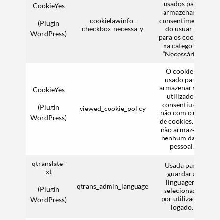
usados para
CookieYes
armazenar o
cookielawinfo-
consentimento
(Plugin
checkbox-necessary
do usuário
WordPress)
para os cookies
na categoria
“Necessário”.
O cookie é
usado para
armazenar se o
CookieYes
utilizador
consentiu ou
(Plugin
viewed_cookie_policy
não com o uso
WordPress)
de cookies. Ele
não armazena
nenhum dado
pessoal.
qtranslate-
Usada para
xt
guardar a
linguagem
qtrans_admin_language
F
(Plugin
selecionada
por utilizador
WordPress)
logado.