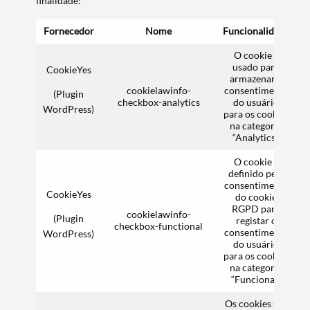
finalidade:
Fornecedor
Nome
Funcionalidade
O cookie é
usado para
CookieYes
armazenar o
cookielawinfo-
consentimento
(Plugin
checkbox-analytics
do usuário
WordPress)
para os cookies
na categoria
“Analytics”.
O cookie é
definido pelo
consentimento
CookieYes
do cookie
RGPD para
cookielawinfo-
(Plugin
registar o
checkbox-functional
consentimento
WordPress)
do usuário
para os cookies
na categoria
“Funcional”.
Os cookies são