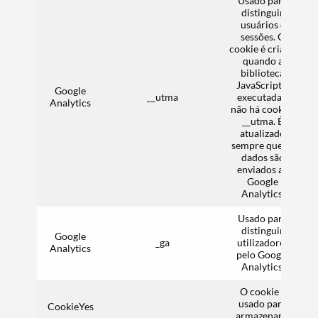
Usado para
distinguir
usuários e
sessões. O
cookie é criado
quando a
biblioteca
JavaScript é
Google
__utma
executada e
Analytics
não há cookies
__utma. É
atualizado
sempre que os
dados são
enviados ao
Google
Analytics.
Usado para
distinguir
Google
_ga
utilizadores
Analytics
pelo Google
Analytics.
O cookie é
usado para
CookieYes
armazenar o