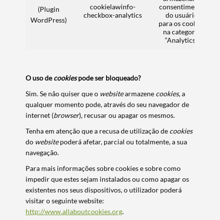
cookielawinfo-
consentimento
(Plugin
checkbox-analytics
do usuário
WordPress)
para os cookies
na categoria
“Analytics”.
O uso de
cookies
pode ser bloqueado?
Sim. Se não quiser que o
website
armazene
cookies
, a
qualquer momento pode, através do seu navegador de
internet (
browser
), recusar ou apagar os mesmos.
Tenha em atenção que a recusa de utilização de
cookies
do
website
poderá afetar, parcial ou totalmente, a sua
navegação.
Para mais informações sobre cookies e sobre como
impedir que estes sejam instalados ou como apagar os
existentes nos seus dispositivos, o utilizador poderá
visitar o seguinte website:
http://www.allaboutcookies.org
.