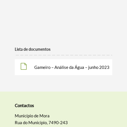
Termo de Pesquisa
Categorias gerais
Lista de documentos
Gameiro – Análise da Água – junho 2023
Filtros
Contactos
Município de Mora
Rua do Município, 7490-243