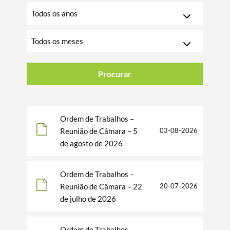
para
Escolha
pesquisar
o
ano
Escolha
o
mês
Procurar
Ordem de Trabalhos –
Reunião de Câmara – 5
03-08-2026
de agosto de 2026
Ordem de Trabalhos –
Reunião de Câmara – 22
20-07-2026
de julho de 2026
Ordem de Trabalhos –