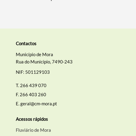
Contactos
Termo de Pesquisa
Município de Mora
Rua do Município, 7490-243
NIF: 501129103
Categorias gerais
T.
266 439 070
F.
266 403 260
E.
geral@cm-mora.pt
Acessos rápidos
Filtros
Fluviário de Mora