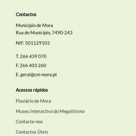
Contactos
Município de Mora
Termo de Pesquisa
Rua do Município, 7490-243
NIF: 501129103
T.
266 439 070
F.
266 403 260
Categorias gerais
E.
geral@cm-mora.pt
Acessos rápidos
Fluviário de Mora
Filtros
Museu Interactivo do Megalitismo
Contacte-nos
Contactos Úteis