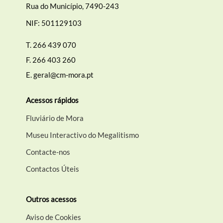
Rua do Município, 7490-243
NIF: 501129103
Termo de Pesquisa
T.
266 439 070
F.
266 403 260
E.
geral@cm-mora.pt
Categorias gerais
Acessos rápidos
Fluviário de Mora
Museu Interactivo do Megalitismo
Filtros
Contacte-nos
Contactos Úteis
Outros acessos
Aviso de Cookies