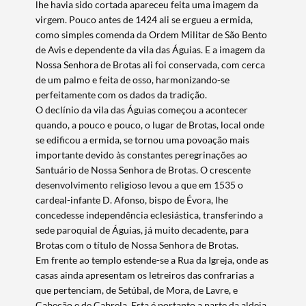
lhe havia sido cortada apareceu feita uma imagem da
virgem. Pouco antes de 1424 ali se ergueu a ermida,
como simples comenda da Ordem Militar de São Bento
de Avis e dependente da vila das Águias. E a imagem da
Termo de Pesquisa
Nossa Senhora de Brotas ali foi conservada, com cerca
de um palmo e feita de osso, harmonizando-se
perfeitamente com os dados da tradição.
O declínio da vila das Águias começou a acontecer
quando, a pouco e pouco, o lugar de Brotas, local onde
se edificou a ermida, se tornou uma povoação mais
Categorias gerais
importante devido às constantes peregrinações ao
Santuário de Nossa Senhora de Brotas. O crescente
desenvolvimento religioso levou a que em 1535 o
cardeal-infante D. Afonso, bispo de Évora, lhe
concedesse independência eclesiástica, transferindo a
Filtros
sede paroquial de Águias, já muito decadente, para
Brotas com o título de Nossa Senhora de Brotas.
Em frente ao templo estende-se a Rua da Igreja, onde as
casas ainda apresentam os letreiros das confrarias a
que pertenciam, de Setúbal, de Mora, de Lavre, e
Cabeção e de Cabrela. Esta é portanto a parte da aldeia