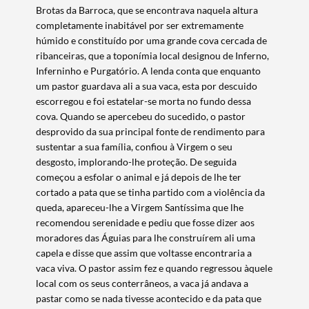
Brotas da Barroca, que se encontrava naquela altura
completamente inabitável por ser extremamente
húmido e constituído por uma grande cova cercada de
ribanceiras, que a toponímia local designou de Inferno,
Inferninho e Purgatório. A lenda conta que enquanto
um pastor guardava ali a sua vaca, esta por descuido
escorregou e foi estatelar-se morta no fundo dessa
cova. Quando se apercebeu do sucedido, o pastor
desprovido da sua principal fonte de rendimento para
sustentar a sua família, confiou à Virgem o seu
desgosto, implorando-lhe proteção. De seguida
começou a esfolar o animal e já depois de lhe ter
cortado a pata que se tinha partido com a violência da
queda, apareceu-lhe a Virgem Santíssima que lhe
recomendou serenidade e pediu que fosse dizer aos
moradores das Águias para lhe construírem ali uma
capela e disse que assim que voltasse encontraria a
vaca viva. O pastor assim fez e quando regressou àquele
local com os seus conterrâneos, a vaca já andava a
pastar como se nada tivesse acontecido e da pata que