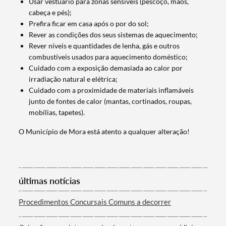
Usar vestuário para zonas sensíveis (pescoço, mãos,
cabeça e pés);
Prefira ficar em casa após o por do sol;
Rever as condições dos seus sistemas de aquecimento;
Rever níveis e quantidades de lenha, gás e outros
combustíveis usados para aquecimento doméstico;
Cuidado com a exposição demasiada ao calor por
irradiação natural e elétrica;
Cuidado com a proximidade de materiais inflamáveis
junto de fontes de calor (mantas, cortinados, roupas,
mobílias, tapetes).
Termo de Pesquisa
O Município de Mora está atento a qualquer alteração!
últimas notícias
Categorias gerais
Procedimentos Concursais Comuns a decorrer