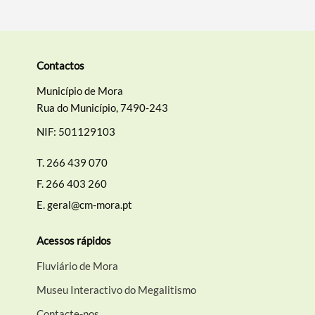
Contactos
Município de Mora
Rua do Município, 7490-243
NIF: 501129103
T.
266 439 070
F.
266 403 260
E.
geral@cm-mora.pt
Acessos rápidos
Fluviário de Mora
Museu Interactivo do Megalitismo
Contacte-nos