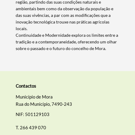
região, partindo das suas condições naturais e
ambientais bem como da observação da população e
Termo de Pesquisa
das suas vivências, a par com as modificações que a
inovação tecnológica trouxe nas práticas agrícolas
locais.
Continuidade e Modernidade explora os limites entre a
tradição e a contemporaneidade, oferecendo um olhar
sobre o passado e o futuro do concelho de Mora.
Categorias gerais
Contactos
Filtros
Município de Mora
Rua do Município, 7490-243
NIF: 501129103
T.
266 439 070