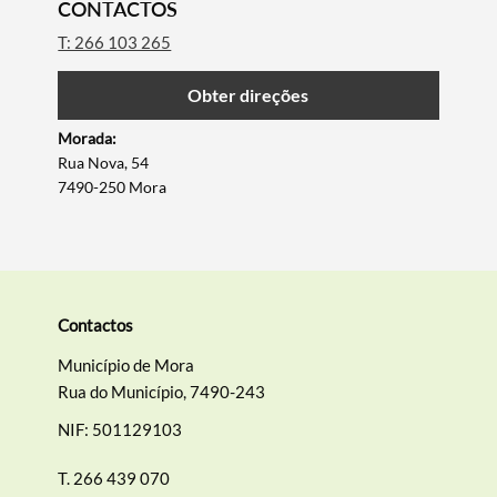
CONTACTOS
T: 266 103 265
Obter direções
Morada:
Rua Nova, 54
7490-250 Mora
Termo de Pesquisa
Contactos
Município de Mora
Rua do Município, 7490-243
NIF: 501129103
Categorias gerais
T.
266 439 070