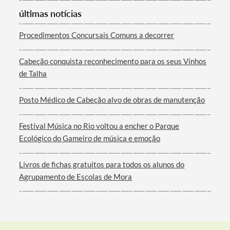
últimas notícias
Procedimentos Concursais Comuns a decorrer
Termo de Pesquisa
Cabeção conquista reconhecimento para os seus Vinhos
de Talha
Posto Médico de Cabeção alvo de obras de manutenção
Categorias gerais
Festival Música no Rio voltou a encher o Parque
Ecológico do Gameiro de música e emoção
Livros de fichas gratuitos para todos os alunos do
Filtros
Agrupamento de Escolas de Mora