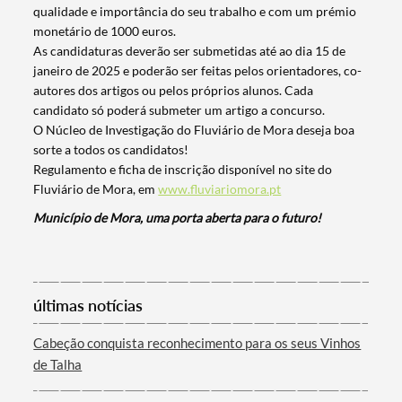
qualidade e importância do seu trabalho e com um prémio
monetário de 1000 euros.
As candidaturas deverão ser submetidas até ao dia 15 de
janeiro de 2025 e poderão ser feitas pelos orientadores, co-
autores dos artigos ou pelos próprios alunos. Cada
candidato só poderá submeter um artigo a concurso.
O Núcleo de Investigação do Fluviário de Mora deseja boa
sorte a todos os candidatos!
Regulamento e ficha de inscrição disponível no site do
Fluviário de Mora, em
www.fluviariomora.pt
Município de Mora, uma porta aberta para o futuro!
Termo de Pesquisa
últimas notícias
Categorias gerais
Cabeção conquista reconhecimento para os seus Vinhos
de Talha