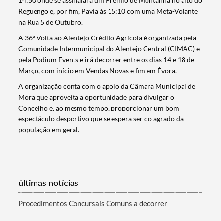
14:50 onde se assinalará um Prémio de Montanha no alto do
Reguengo e, por fim, Pavia às 15:10 com uma Meta-Volante
na Rua 5 de Outubro.
A 36ª Volta ao Alentejo Crédito Agrícola é organizada pela
Comunidade Intermunicipal do Alentejo Central (CIMAC) e
pela Podium Events e irá decorrer entre os dias 14 e 18 de
Março, com início em Vendas Novas e fim em Évora​.
A organização conta com o apoio da Câmara Municipal de
Mora que aproveita a oportunidade para divulgar o
Concelho e, ao mesmo tempo, proporcionar um bom
espectáculo desportivo que se espera ser do agrado da
população em geral.
Termo de Pesquisa
últimas notícias
Categorias gerais
Procedimentos Concursais Comuns a decorrer