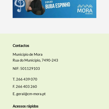
Categorias gerais
Contactos
Filtros
Município de Mora
Rua do Município, 7490-243
NIF: 501129103
T.
266 439 070
F.
266 403 260
E.
geral@cm-mora.pt
Acessos rápidos