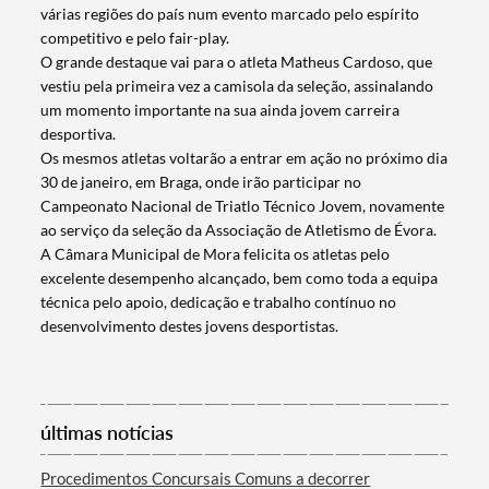
várias regiões do país num evento marcado pelo espírito
competitivo e pelo fair-play.
O grande destaque vai para o atleta Matheus Cardoso, que
vestiu pela primeira vez a camisola da seleção, assinalando
um momento importante na sua ainda jovem carreira
desportiva.
Os mesmos atletas voltarão a entrar em ação no próximo dia
30 de janeiro, em Braga, onde irão participar no
Campeonato Nacional de Triatlo Técnico Jovem, novamente
ao serviço da seleção da Associação de Atletismo de Évora.
A Câmara Municipal de Mora felicita os atletas pelo
excelente desempenho alcançado, bem como toda a equipa
técnica pelo apoio, dedicação e trabalho contínuo no
Termo de Pesquisa
desenvolvimento destes jovens desportistas.
últimas notícias
Categorias gerais
Procedimentos Concursais Comuns a decorrer