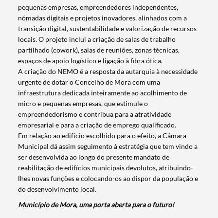
pequenas empresas, empreendedores independentes,
nómadas digitais e projetos inovadores, alinhados com a
transição digital, sustentabilidade e valorização de recursos
locais. O projeto inclui a criação de salas de trabalho
partilhado (cowork), salas de reuniões, zonas técnicas,
espaços de apoio logístico e ligação à fibra ótica.
A criação do NEMO é a resposta da autarquia à necessidade
urgente de dotar o Concelho de Mora com uma
infraestrutura dedicada inteiramente ao acolhimento de
micro e pequenas empresas, que estimule o
empreendedorismo e contribua para a atratividade
empresarial e para a criação de emprego qualificado.
Em relação ao edifício escolhido para o efeito, a Câmara
Municipal dá assim seguimento à estratégia que tem vindo a
ser desenvolvida ao longo do presente mandato de
Termo de Pesquisa
reabilitação de edifícios municipais devolutos, atribuindo-
lhes novas funções e colocando-os ao dispor da população e
do desenvolvimento local.
Município de Mora, uma porta aberta para o futuro!