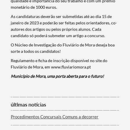
qualidade e importância do seu trabalho e com um prémio
monetário de 1000 euros.
As candidaturas deverão ser submetidas até ao dia 15 de
janeiro de 2023 e poderão ser feitas pelos orientadores, co-
autores dos artigos ou pelos próprios alunos. Cada
candidato só poderá submeter um artigo a concurso.
O Núcleo de Investigação do Fluviário de Mora deseja boa
sorte a todos os candidatos!
Regulamento e ficha de inscrição disponível no site do
Fluviário de Mora, em www.fluviariomora.pt
Termo de Pesquisa
Município de Mora, uma porta aberta para o futuro!
últimas notícias
Categorias gerais
Procedimentos Concursais Comuns a decorrer