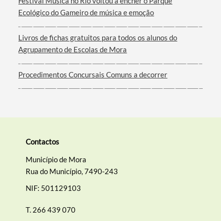
Festival Música no Rio voltou a encher o Parque
Filtros
Ecológico do Gameiro de música e emoção
Livros de fichas gratuitos para todos os alunos do
Agrupamento de Escolas de Mora
Procedimentos Concursais Comuns a decorrer
Contactos
Município de Mora
Rua do Município, 7490-243
NIF: 501129103
T.
266 439 070