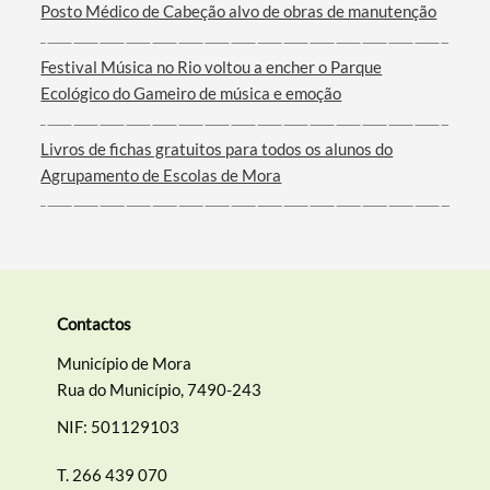
Termo de Pesquisa
Posto Médico de Cabeção alvo de obras de manutenção
Festival Música no Rio voltou a encher o Parque
Ecológico do Gameiro de música e emoção
Categorias gerais
Livros de fichas gratuitos para todos os alunos do
Agrupamento de Escolas de Mora
Filtros
Contactos
Município de Mora
Rua do Município, 7490-243
NIF: 501129103
T.
266 439 070