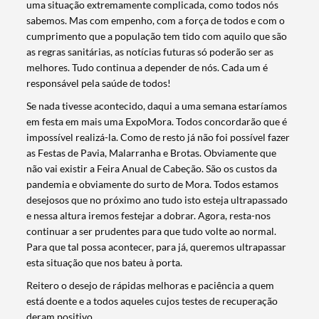
uma situação extremamente complicada, como todos nós
sabemos. Mas com empenho, com a força de todos e com o
cumprimento que a população tem tido com aquilo que são
as regras sanitárias, as notícias futuras só poderão ser as
melhores. Tudo continua a depender de nós. Cada um é
responsável pela saúde de todos!
Se nada tivesse acontecido, daqui a uma semana estaríamos
em festa em mais uma ExpoMora. Todos concordarão que é
impossível realizá-la. Como de resto já não foi possível fazer
Termo de Pesquisa
as Festas de Pavia, Malarranha e Brotas. Obviamente que
não vai existir a Feira Anual de Cabeção. São os custos da
pandemia e obviamente do surto de Mora. Todos estamos
desejosos que no próximo ano tudo isto esteja ultrapassado
e nessa altura iremos festejar a dobrar. Agora, resta-nos
Categorias gerais
continuar a ser prudentes para que tudo volte ao normal.
Para que tal possa acontecer, para já, queremos ultrapassar
esta situação que nos bateu à porta.
Reitero o desejo de rápidas melhoras e paciência a quem
está doente e a todos aqueles cujos testes de recuperação
deram positivo.