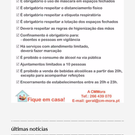
Termo de Pesquisa
Categorias gerais
últimas notícias