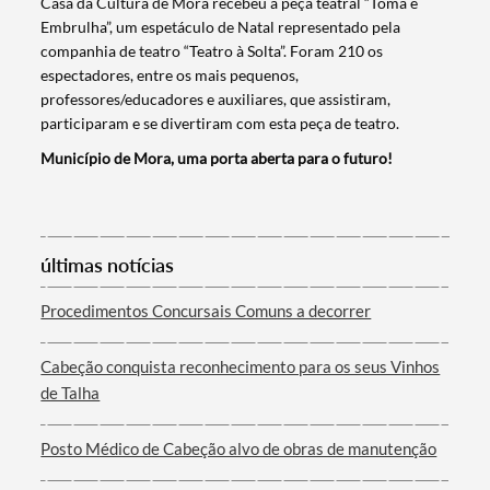
Casa da Cultura de Mora recebeu a peça teatral “Toma e
Embrulha”, um espetáculo de Natal representado pela
companhia de teatro “Teatro à Solta”. Foram 210 os
espectadores, entre os mais pequenos,
professores/educadores e auxiliares, que assistiram,
participaram e se divertiram com esta peça de teatro.
Município de Mora, uma porta aberta para o futuro!
Termo de Pesquisa
últimas notícias
Procedimentos Concursais Comuns a decorrer
Categorias gerais
Cabeção conquista reconhecimento para os seus Vinhos
de Talha
Posto Médico de Cabeção alvo de obras de manutenção