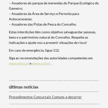
– Assadores do parque de merendas do Parque Ecológico do
Gameiro;
– Assadores da Área de Serviço e Pernoita para
Autocaravanas;
– Assadores das Pistas de Pesca do Concelho.
Estas interdições têm como objetivo salvaguardar pessoas,
bens e o património natural do Concelho. Respeite as
indicações e ajude-nos a prevenir situações de risco!
Em caso de emergência, ligue 112.
Siga as recomendações das autoridades competentes em
Termo de Pesquisa
www.ipma.pt
e
www.icnf.pt
.
últimas notícias
Categorias gerais
Procedimentos Concursais Comuns a decorrer