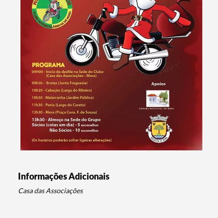
Informações Adicionais
Termo de Pesquisa
Casa das Associações