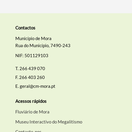
Contactos
Município de Mora
Rua do Município, 7490-243
NIF: 501129103
T.
266 439 070
F.
266 403 260
E.
geral@cm-mora.pt
Acessos rápidos
Fluviário de Mora
Museu Interactivo do Megalitismo
Contacte-nos