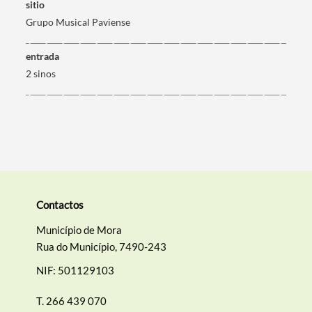
sitio
Filtros
Grupo Musical Paviense
entrada
2 sinos
Contactos
Município de Mora
Rua do Município, 7490-243
NIF: 501129103
T.
266 439 070