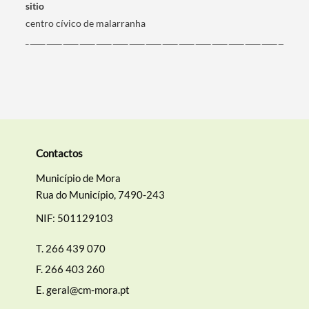
sitio
centro cívico de malarranha
Contactos
Município de Mora
Rua do Município, 7490-243
NIF: 501129103
T.
266 439 070
F.
266 403 260
E.
geral@cm-mora.pt