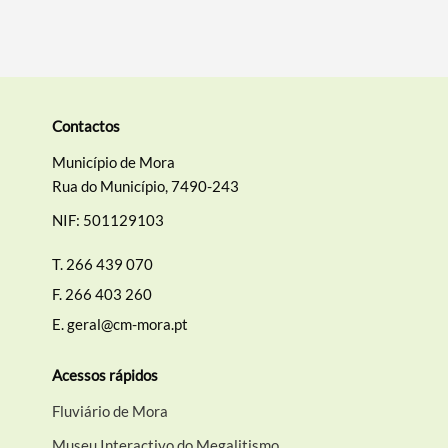
Contactos
Município de Mora
Rua do Município, 7490-243
NIF: 501129103
T.
266 439 070
F.
266 403 260
E.
geral@cm-mora.pt
Acessos rápidos
Fluviário de Mora
Museu Interactivo do Megalitismo