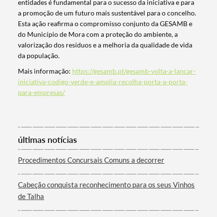
Termo de Pesquisa
entidades é fundamental para o sucesso da iniciativa e para
a promoção de um futuro mais sustentável para o concelho.
Esta ação reafirma o compromisso conjunto da GESAMB e
do Município de Mora com a proteção do ambiente, a
valorização dos resíduos e a melhoria da qualidade de vida
da população.
Categorias gerais
Mais informação:
https://gesamb.pt/gesamb-volta-a-lancar-
iniciativa-codigo-verde-e-amplia-recolha-porta-a-porta-
para-empresas/
Filtros
últimas notícias
Procedimentos Concursais Comuns a decorrer
Cabeção conquista reconhecimento para os seus Vinhos
de Talha