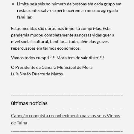
Limita-se a seis no número de pessoas em cada grupo em
Termo de Pesquisa
restaurantes salvo se pertencerem ao mesmo agregado
familiar.
Estas medidas são duras mas importa cumpri-las. Esta
pandemia mudou completamente as nossas vidas quer a
nível social, cultural, familiar,… tudo, além das graves
Categorias gerais
repercussões em termos económicos.
Vamos todos cumprir!!! Mora tem de sair disto!!!!
O Presidente da Câmara Municipal de Mora
Luís Simão Duarte de Matos
Filtros
últimas notícias
Cabeção conquista reconhecimento para os seus Vinhos
de Talha