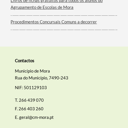
Livros de fichas gratuitos para todos os alunos do
Agrupamento de Escolas de Mora
Procedimentos Concursais Comuns a decorrer
Contactos
Município de Mora
Rua do Município, 7490-243
NIF: 501129103
T.
266 439 070
F.
266 403 260
E.
geral@cm-mora.pt