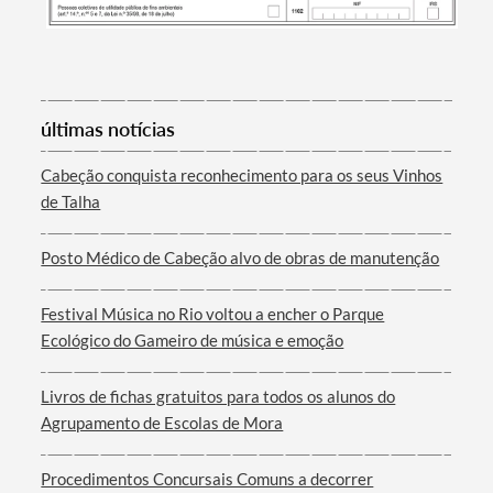
últimas notícias
Termo de Pesquisa
Cabeção conquista reconhecimento para os seus Vinhos
de Talha
Posto Médico de Cabeção alvo de obras de manutenção
Categorias gerais
Festival Música no Rio voltou a encher o Parque
Ecológico do Gameiro de música e emoção
Livros de fichas gratuitos para todos os alunos do
Agrupamento de Escolas de Mora
Filtros
Procedimentos Concursais Comuns a decorrer