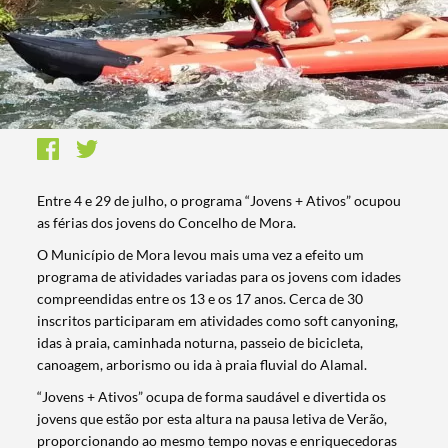
Entre 4 e 29 de julho, o programa “Jovens + Ativos” ocupou
as férias dos jovens do Concelho de Mora.
O Município de Mora levou mais uma vez a efeito um
programa de atividades variadas para os jovens com idades
compreendidas entre os 13 e os 17 anos. Cerca de 30
inscritos participaram em atividades como soft canyoning,
idas à praia, caminhada noturna, passeio de bicicleta,
canoagem, arborismo ou ida à praia fluvial do Alamal.
“Jovens + Ativos” ocupa de forma saudável e divertida os
jovens que estão por esta altura na pausa letiva de Verão,
proporcionando ao mesmo tempo novas e enriquecedoras