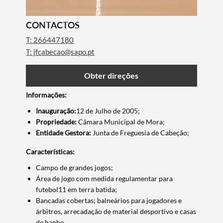
CONTACTOS
T: 266447180
T: jfcabecao@sapo.pt
Obter direções
Informações:
Inauguração:
12 de Julho de 2005;
Propriedade:
Câmara Municipal de Mora;
Entidade Gestora:
Junta de Freguesia de Cabeção;
Características:
Campo de grandes jogos;
Área de jogo com medida regulamentar para
Termo de Pesquisa
futebol11 em terra batida;
Bancadas cobertas; balneários para jogadores e
árbitros, arrecadação de material desportivo e casas
de banho.