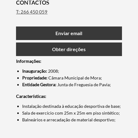
CONTACTOS
T: 266 450 059
Enviar email
Obter direções
Informações:
Inauguração:
2008;
Propriedade:
Câmara Municipal de Mora;
Entidade Gestora:
Junta de Freguesia de Pavia;
Características:
Termo de Pesquisa
Instalação destinada à educação desportiva de base;
Sala de exercício com 25m x 25m em piso sintético;
Balneários e arrecadação de material desportivo;