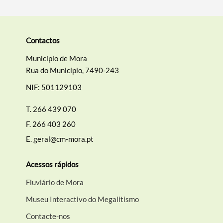
Categorias gerais
Contactos
Município de Mora
Rua do Município, 7490-243
Filtros
NIF: 501129103
T.
266 439 070
F.
266 403 260
E.
geral@cm-mora.pt
Acessos rápidos
Fluviário de Mora
Museu Interactivo do Megalitismo
Contacte-nos