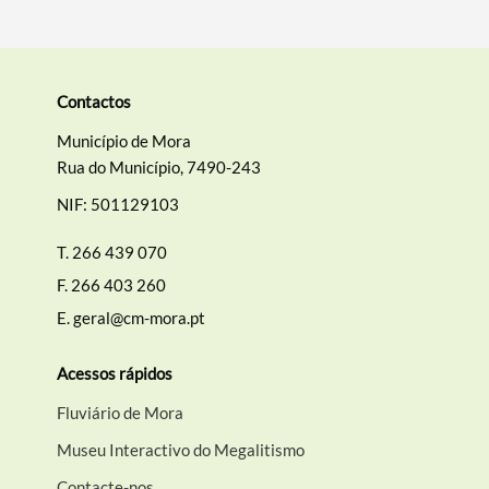
Contactos
Termo de Pesquisa
Município de Mora
Rua do Município, 7490-243
NIF: 501129103
T.
266 439 070
Categorias gerais
F.
266 403 260
E.
geral@cm-mora.pt
Acessos rápidos
Filtros
Fluviário de Mora
Museu Interactivo do Megalitismo
Contacte-nos