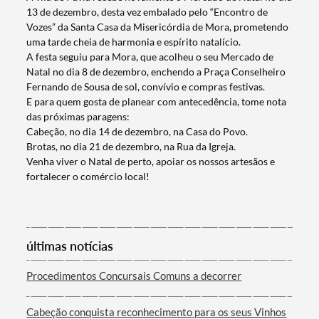
13 de dezembro, desta vez embalado pelo “Encontro de
Vozes” da Santa Casa da Misericórdia de Mora, prometendo
uma tarde cheia de harmonia e espírito natalício.
A festa seguiu para Mora, que acolheu o seu Mercado de
Natal no dia 8 de dezembro, enchendo a Praça Conselheiro
Fernando de Sousa de sol, convívio e compras festivas.
E para quem gosta de planear com antecedência, tome nota
das próximas paragens:
Cabeção, no dia 14 de dezembro, na Casa do Povo.
Brotas, no dia 21 de dezembro, na Rua da Igreja.
Venha viver o Natal de perto, apoiar os nossos artesãos e
fortalecer o comércio local!
Termo de Pesquisa
últimas notícias
Categorias gerais
Procedimentos Concursais Comuns a decorrer
Cabeção conquista reconhecimento para os seus Vinhos