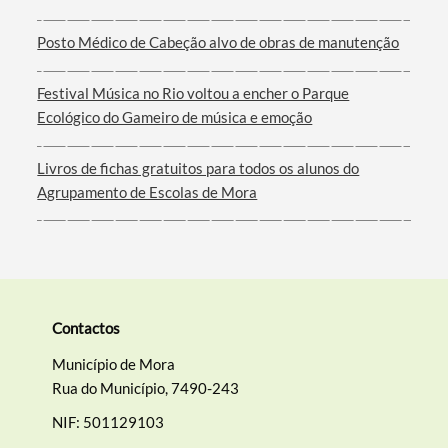
Posto Médico de Cabeção alvo de obras de manutenção
Filtros
Festival Música no Rio voltou a encher o Parque
Ecológico do Gameiro de música e emoção
Livros de fichas gratuitos para todos os alunos do
Agrupamento de Escolas de Mora
Contactos
Município de Mora
Rua do Município, 7490-243
NIF: 501129103