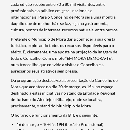
cada edição recebe entre 70 a 80 mil visitantes, entre
profissionais e o público em geral, nacionais e
internacionais. Para o Concelho de Mora será uma montra
daquilo que de melhor há e se faz, seja na gastronomia,
cultura, pontos de interesse, recursos naturais, entre outros.
Pretende o Município de Mora dar a conhecer a sua oferta
turística, explorando todos os recursos disponíveis para o
efeito. É, claramente, uma aposta na projeção da imagem de
todo o Concelho. Com o mote “EM MORA DEMORA-TE”,
num trocadilho que convida a visitar o Concelho e a
apreciar os seus atrativos sem pressa.
Da programação destaca-se a apresentação do Concelho de
Mora que acontece no dia 20 de março, às 15h, no espaço
destinado a estas iniciativas no stand da Entidade Regional
de Turismo do Alentejo e Ribatejo, onde se localiza,
precisamente, o stand do Município de Mora.
O horário de funcionamento da BTL é o seguinte:
16 de março – 10H às 19H (horário Profissional)
Termo de Pesquisa