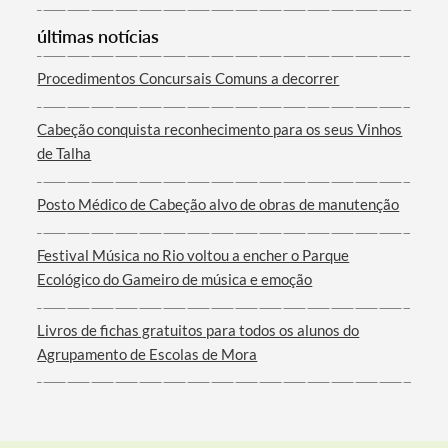
últimas notícias
Procedimentos Concursais Comuns a decorrer
Termo de Pesquisa
Cabeção conquista reconhecimento para os seus Vinhos
de Talha
Posto Médico de Cabeção alvo de obras de manutenção
Categorias gerais
Festival Música no Rio voltou a encher o Parque
Ecológico do Gameiro de música e emoção
Livros de fichas gratuitos para todos os alunos do
Filtros
Agrupamento de Escolas de Mora