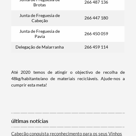
266
487 136
Brotas
Junta de Freguesia de
266 447 180
Cabeção
Junta de Freguesia de
266 450 059
Pavia
Delegação de Malarranha
266 459 114
Até 2020 temos de atingir o objectivo de recolha de
48kg/habitante/ano de materiais recicláveis. Ajude-nos a
cumprir esta meta!
Termo de Pesquisa
últimas notícias
Categorias gerais
Cabeção conquista reconhecimento para os seus Vinhos