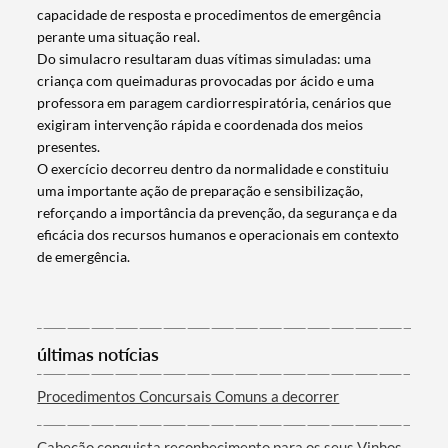
capacidade de resposta e procedimentos de emergência
perante uma situação real.
Do simulacro resultaram duas vítimas simuladas: uma
criança com queimaduras provocadas por ácido e uma
professora em paragem cardiorrespiratória, cenários que
exigiram intervenção rápida e coordenada dos meios
presentes.
O exercício decorreu dentro da normalidade e constituiu
uma importante ação de preparação e sensibilização,
reforçando a importância da prevenção, da segurança e da
eficácia dos recursos humanos e operacionais em contexto
de emergência.
Termo de Pesquisa
últimas notícias
Categorias gerais
Procedimentos Concursais Comuns a decorrer
Cabeção conquista reconhecimento para os seus Vinhos