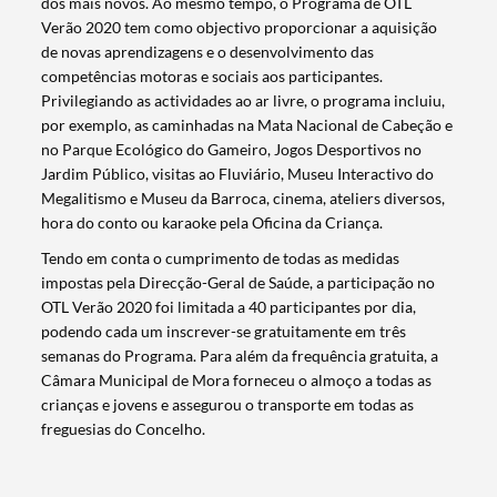
dos mais novos. Ao mesmo tempo, o Programa de OTL
Verão 2020 tem como objectivo proporcionar a aquisição
de novas aprendizagens e o desenvolvimento das
competências motoras e sociais aos participantes.
Privilegiando as actividades ao ar livre, o programa incluiu,
por exemplo, as caminhadas na Mata Nacional de Cabeção e
no Parque Ecológico do Gameiro, Jogos Desportivos no
Jardim Público, visitas ao Fluviário, Museu Interactivo do
Megalitismo e Museu da Barroca, cinema, ateliers diversos,
hora do conto ou karaoke pela Oficina da Criança.
Tendo em conta o cumprimento de todas as medidas
impostas pela Direcção-Geral de Saúde, a participação no
OTL Verão 2020 foi limitada a 40 participantes por dia,
podendo cada um inscrever-se gratuitamente em três
semanas do Programa. Para além da frequência gratuita, a
Termo de Pesquisa
Câmara Municipal de Mora forneceu o almoço a todas as
crianças e jovens e assegurou o transporte em todas as
freguesias do Concelho.